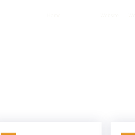
Home
Over ons
Website
We