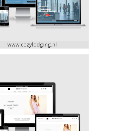
www.cozylodging.nl