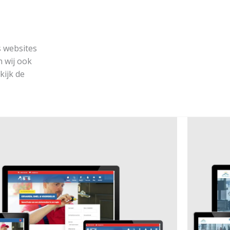
s websites
n wij ook
ijk de