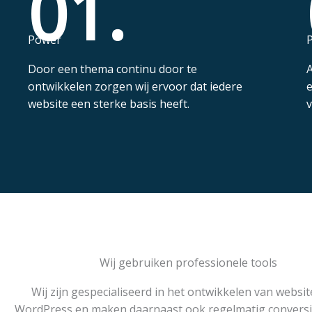
01.
Power
Door een thema continu door te
A
ontwikkelen zorgen wij ervoor dat iedere
e
website een sterke basis heeft.
v
Wij gebruiken professionele tools
Wij zijn gespecialiseerd in het ontwikkelen van websi
WordPress en maken daarnaast ook regelmatig conversi