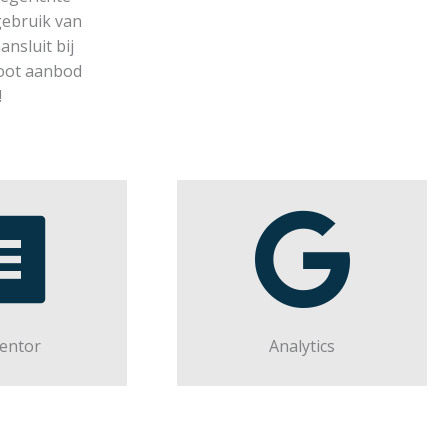
ebruik van
nsluit bij
root aanbod
!
entor
Analytics