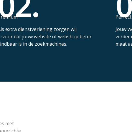
02.
0
Premium
Perfect
ls extra dienstverlening zorgen wij
Jouw we
rvoor dat jouw website of webshop beter
verder 
indbaar is in de zoekmachines.
maat a
tes met
egerichte