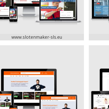
www.slotenmaker-sls.eu