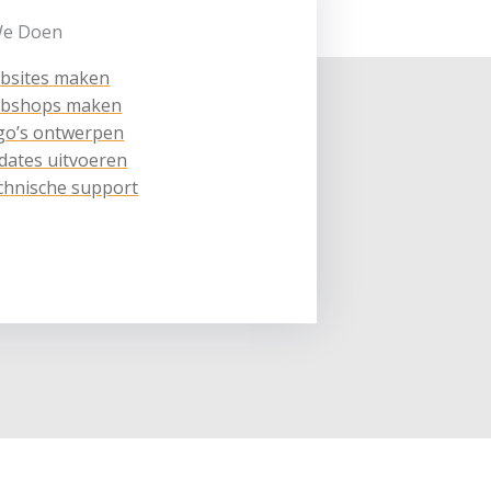
We Doen
bsites maken
bshops maken
go’s ontwerpen
dates uitvoeren
chnische support